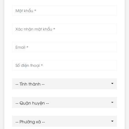
-- Tỉnh thành --
-- Quận huyện --
-- Phường xã --