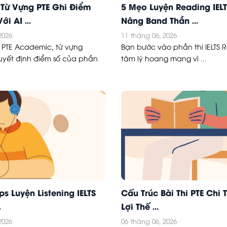
Từ Vựng PTE Ghi Điểm
5 Mẹo Luyện Reading IEL
ới AI ...
Nâng Band Thần ...
2026
11
tháng 06, 2026
i PTE Academic, từ vựng
Bạn bước vào phần thi IELTS 
uyết định điểm số của phần
tâm lý hoang mang vì ...
ips Luyện Listening IELTS
Cấu Trúc Bài Thi PTE Chi T
.
Lợi Thế ...
2026
06
tháng 06, 2026