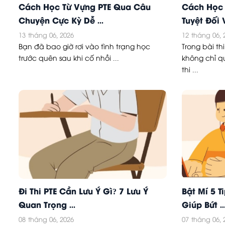
Cách Học Từ Vựng PTE Qua Câu
Cách Học 
Chuyện Cực Kỳ Dễ ...
Tuyệt Đối V
13
tháng 06, 2026
12
tháng 06, 
Bạn đã bao giờ rơi vào tình trạng học
Trong bài th
trước quên sau khi cố nhồi ...
không chỉ q
thi ...
Đi Thi PTE Cần Lưu Ý Gì? 7 Lưu Ý
Bật Mí 5 T
Quan Trọng ...
Giúp Bứt ..
08
tháng 06, 2026
07
tháng 06, 