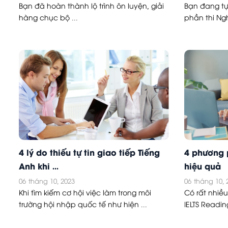
Bạn đã hoàn thành lộ trình ôn luyện, giải
Bạn đang tự
hàng chục bộ ...
phần thi Ngh
4 lý do thiếu tự tin giao tiếp Tiếng
4 phương 
Anh khi ...
hiệu quả
06
tháng 10, 2023
06
tháng 10, 
Khi tìm kiếm cơ hội việc làm trong môi
Có rất nhiề
trường hội nhập quốc tế như hiện ...
IELTS Reading