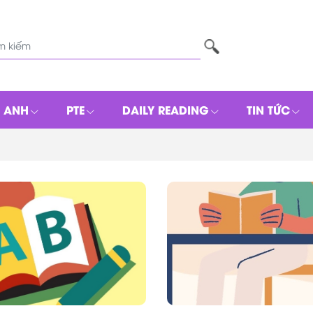
G ANH
PTE
DAILY READING
TIN TỨC