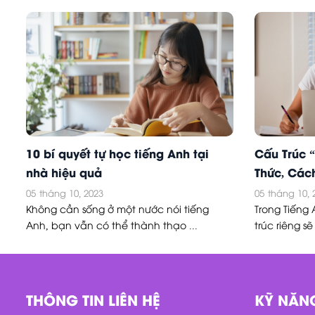
10 bí quyết tự học tiếng Anh tại
Cấu Trúc 
nhà hiệu quả
Thức, Cách
05
tháng 10, 2023
05
tháng 10, 
Không cần sống ở một nước nói tiếng
Trong Tiếng
Anh, bạn vẫn có thể thành thạo ...
trúc riêng sẽ 
THÔNG TIN LIÊN HỆ
KỸ NĂN