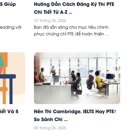
TS Giúp
Hướng Dẫn Cách Đăng Ký Thi PTE
Chi Tiết Từ A-Z ...
10
tháng 06, 2026
Reading với
Bạn đã sẵn sàng cho mục tiêu chinh
phục chứng chỉ PTE để hoàn thiện ...
iết Và 5
Nên Thi Cambridge, IELTS Hay PTE?
So Sánh Chi ...
05
tháng 06, 2026