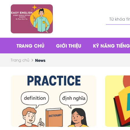
TRANG CHỦ
GIỚI THIỆU
KỸ NĂNG TIẾN
Trang chủ
News