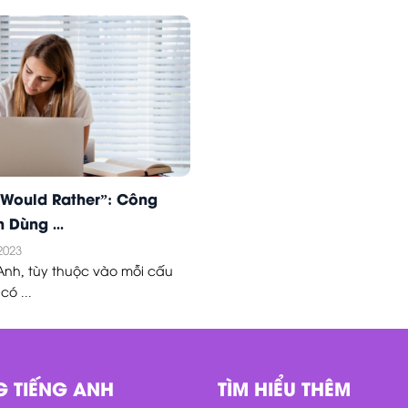
“Would Rather”: Công
 Dùng ...
2023
 Anh, tùy thuộc vào mỗi cấu
có ...
G TIẾNG ANH
TÌM HIỂU THÊM