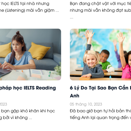
 học IELTS tại nhà nhưng
Bạn đang chật vật với mục tiê
e (Listening) mãi vẫn giậm ...
nhưng mãi vẫn không đạt sub
...
pháp học IELTS Reading
6 Lý Do Tại Sao Bạn Cần 
Anh
2023
05
tháng 10, 2023
u bạn gặp khó khăn khi học
Đã bao giờ bạn tự hỏi bản thâ
 bởi vì không ...
tiếng Anh lại quan trọng đến v