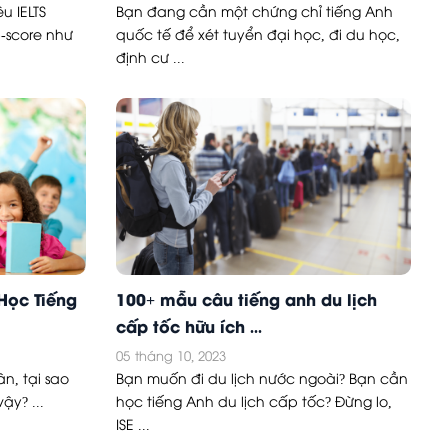
u IELTS
Bạn đang cần một chứng chỉ tiếng Anh
-score như
quốc tế để xét tuyển đại học, đi du học,
định cư ...
Học Tiếng
100+ mẫu câu tiếng anh du lịch
cấp tốc hữu ích ...
05
tháng 10, 2023
n, tại sao
Bạn muốn đi du lịch nước ngoài? Bạn cần
ậy? ...
học tiếng Anh du lịch cấp tốc? Đừng lo,
ISE ...