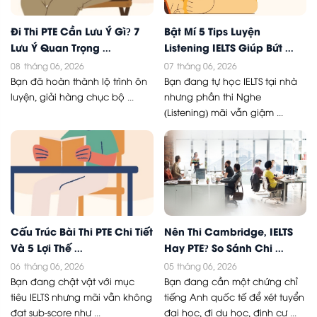
Đi Thi PTE Cần Lưu Ý Gì? 7
Bật Mí 5 Tips Luyện
Lưu Ý Quan Trọng ...
Listening IELTS Giúp Bứt ...
08
tháng 06, 2026
07
tháng 06, 2026
Bạn đã hoàn thành lộ trình ôn
Bạn đang tự học IELTS tại nhà
luyện, giải hàng chục bộ ...
nhưng phần thi Nghe
(Listening) mãi vẫn giậm ...
Cấu Trúc Bài Thi PTE Chi Tiết
Nên Thi Cambridge, IELTS
Và 5 Lợi Thế ...
Hay PTE? So Sánh Chi ...
06
tháng 06, 2026
05
tháng 06, 2026
Bạn đang chật vật với mục
Bạn đang cần một chứng chỉ
tiêu IELTS nhưng mãi vẫn không
tiếng Anh quốc tế để xét tuyển
đạt sub-score như ...
đại học, đi du học, định cư ...