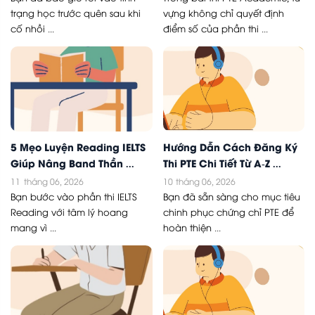
trạng học trước quên sau khi
vựng không chỉ quyết định
cố nhồi ...
điểm số của phần thi ...
5 Mẹo Luyện Reading IELTS
Hướng Dẫn Cách Đăng Ký
Giúp Nâng Band Thần ...
Thi PTE Chi Tiết Từ A-Z ...
11
tháng 06, 2026
10
tháng 06, 2026
Bạn bước vào phần thi IELTS
Bạn đã sẵn sàng cho mục tiêu
Reading với tâm lý hoang
chinh phục chứng chỉ PTE để
mang vì ...
hoàn thiện ...