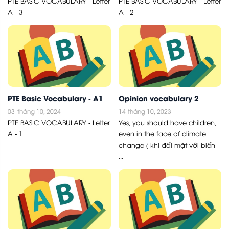
PTE BASIC VOCABULARY - Letter
PTE BASIC VOCABULARY - Letter
A - 3
A - 2
PTE Basic Vocabulary - A1
Opinion vocabulary 2
03
tháng 10, 2024
14
tháng 10, 2023
PTE BASIC VOCABULARY - Letter
Yes, you should have children,
A - 1
even in the face of climate
change ( khi đối mặt với biến
...