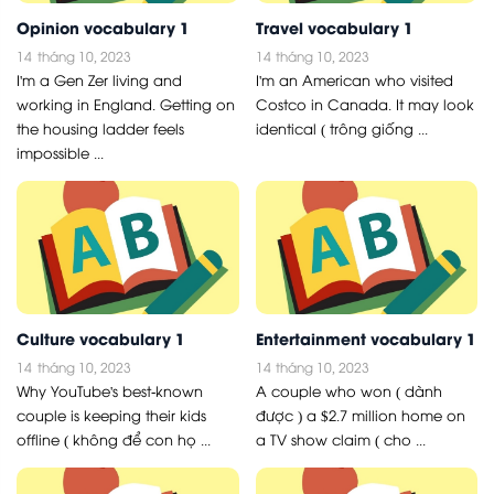
Opinion vocabulary 1
Travel vocabulary 1
14
tháng 10, 2023
14
tháng 10, 2023
I'm a Gen Zer living and
I'm an American who visited
working in England. Getting on
Costco in Canada. It may look
the housing ladder feels
identical ( trông giống ...
impossible ...
Culture vocabulary 1
Entertainment vocabulary 1
14
tháng 10, 2023
14
tháng 10, 2023
Why YouTube's best-known
A couple who won ( dành
couple is keeping their kids
được ) a $2.7 million home on
offline ( không để con họ ...
a TV show claim ( cho ...