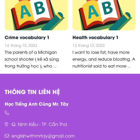
Crime vocabulary 1
Health vocabulary 1
14
tháng 10, 2023
13
tháng 10, 2023
The parents of a Michigan
I want to lose fat, have more
school shooter ( kẻ xả súng
energy, and reduce bloating. A
trong trường học ), who ...
nutritionist said to eat more ...
THÔNG TIN LIÊN HỆ
Học Tiếng Anh Cùng Mr. Tây
Q. Ninh Kiều - TP. Cần Thơ
englishwithmrtay@gmail.com