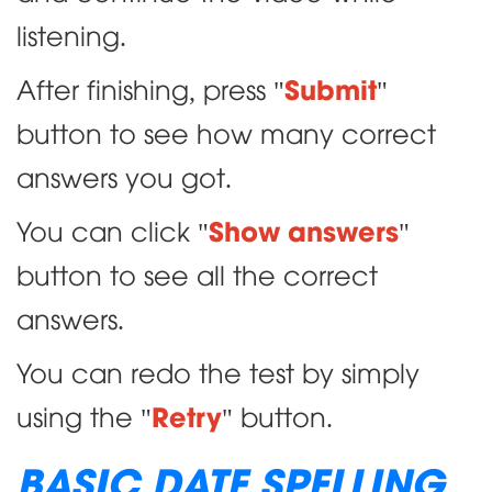
listening.
Submit
After finishing, press "
"
button to see how many correct
answers you got.
Show answers
You can click "
"
button to see all the correct
answers.
You can redo the test by simply
Retry
using the "
" button.
BASIC DATE SPELLING